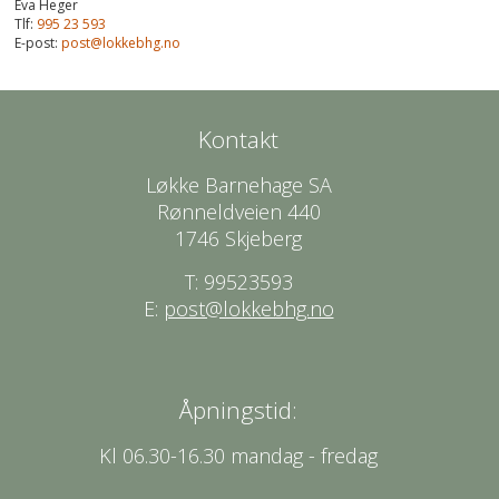
Eva Heger
Tlf:
995 23 593
E-post:
post@lokkebhg.no
Kontakt
Løkke Barnehage SA
Rønneldveien 440
1746 Skjeberg
T: 99523593
E:
post@lokkebhg.no
Åpningstid:
Kl 06.30-16.30 mandag - fredag