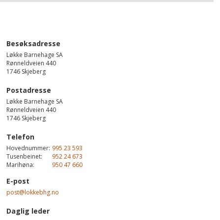
Besøksadresse
Løkke Barnehage SA
Rønneldveien 440
1746
Skjeberg
Postadresse
Løkke Barnehage SA
Rønneldveien 440
1746 Skjeberg
Telefon
Hovednummer:
995 23 593
Tusenbeinet:
952 24 673
Marihøna:
950 47 660
E-post
post@lokkebhg.no
Daglig leder