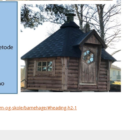
rn-og-skole/barnehage/#heading-h2-1