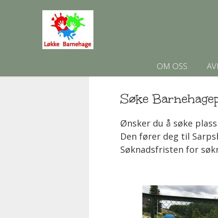
OM OSS
AV
Søke Barnehagep
Ønsker du å søke plass 
Den fører deg til Sar
Søknadsfristen for søkn